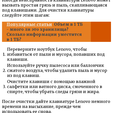
Иногда неисправность клавиатуры Lenovo может
вызвать простая грязь и пыль, скапливающаяся
под клавишами. Для очистки клавиатуры
следуйте этим шагам:
Популярные статьи
Объем в 1 ТБ
- много ли это хранилища?
Сколько информации уместится
в 1 ТБ?
Переверните ноутбук Lenovo, чтобы
1.
избавиться от пыли и мусора, попавших под
клавиши.
Используйте ручку пылесоса или баллончик
2.
сжатого воздуха, чтобы удалить пыль и мусор
из под клавиш.
Очистите клавиши с помощью влажной
3.
салфетки или ватного диска, смоченного в
спирте, чтобы убрать следы грязи и жира.
После очистки дайте клавиатуре Lenovo немного
времени на высыхание, прежде чем
использовать ее снова.