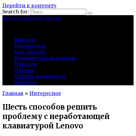
Перейти к контенту
Search for:
Компьютерный мастер
market-play.ru
Виндоус
Интересное
Как сделать
Компьютерная помощь
Новости
Обзоры
Ответы на вопросы
Ошибки
Главная
»
Интересное
Шесть способов решить
проблему с неработающей
клавиатурой Lenovo