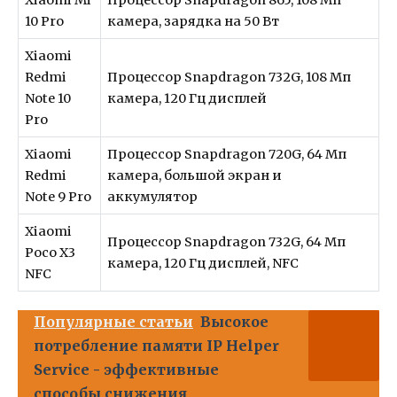
10 Pro
камера, зарядка на 50 Вт
Xiaomi
Redmi
Процессор Snapdragon 732G, 108 Мп
Note 10
камера, 120 Гц дисплей
Pro
Xiaomi
Процессор Snapdragon 720G, 64 Мп
Redmi
камера, большой экран и
Note 9 Pro
аккумулятор
Xiaomi
Процессор Snapdragon 732G, 64 Мп
Poco X3
камера, 120 Гц дисплей, NFC
NFC
Популярные статьи
Высокое
потребление памяти IP Helper
Service - эффективные
способы снижения