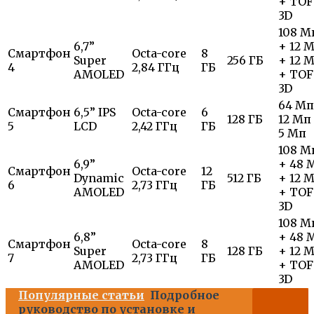
+ TOF
3D
108 М
6,7”
+ 12 
Смартфон
Octa-core
8
Super
256 ГБ
+ 12 
4
2,84 ГГц
ГБ
AMOLED
+ TOF
3D
64 Мп
Смартфон
6,5” IPS
Octa-core
6
128 ГБ
12 Мп
5
LCD
2,42 ГГц
ГБ
5 Мп
108 М
6,9”
+ 48 
Смартфон
Octa-core
12
Dynamic
512 ГБ
+ 12 
6
2,73 ГГц
ГБ
AMOLED
+ TOF
3D
108 М
6,8”
+ 48 
Смартфон
Octa-core
8
Super
128 ГБ
+ 12 
7
2,73 ГГц
ГБ
AMOLED
+ TOF
3D
Популярные статьи
Подробное
руководство по установке и