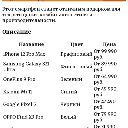
Этот смартфон станет отличным подарком для
тех, кто ценит комбинацию стиля и
производительности.
Описание
Название
Цвет
Цена
От 99 990
iPhone 12 Pro Max
Графитовый
руб.
Samsung Galaxy S21
От 89 990
Фиолетовый
Ultra
руб.
От 64 990
OnePlus 9 Pro
Зеленый
руб.
От 49 990
Xiaomi Mi 11
Синий
руб.
От 47 490
Google Pixel 5
Черный
руб.
От 79 990
OPPO Find X3 Pro
Белый
руб.
От 31 990