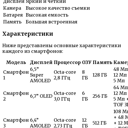
Дисплей
Яркий и четкий
Камера
Высокое качество съемки
Батарея
Высокая емкость
Память
Большая встроенная
Характеристики
Ниже представлены основные характеристики
каждого из смартфонов:
Модель
Дисплей
Процессор
ОЗУ
Память
Каме
6,5”
48 Мп
Смартфон
Octa-core
8
Super
128 ГБ
12 Мп
1
2,8 ГГц
ГБ
AMOLED
5 Мп
64 Мп
Смартфон
Octa-core
6
12 Мп
6,7” OLED
256 ГБ
2
3,0 ГГц
ГБ
5 Мп 
TOF 3
108 М
+ 48 
Смартфон
6,4”
Octa-core
12
512 ГБ
+ 12 
3
AMOLED
2,73 ГГц
ГБ