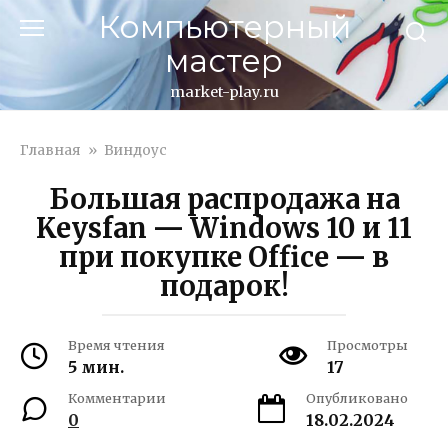
Перейти
Компьютерный
к
мастер
контенту
market-play.ru
Главная
»
Виндоус
Большая распродажа на
Keysfan — Windows 10 и 11
при покупке Office — в
подарок!
Время чтения
Просмотры
5 мин.
17
Комментарии
Опубликовано
0
18.02.2024