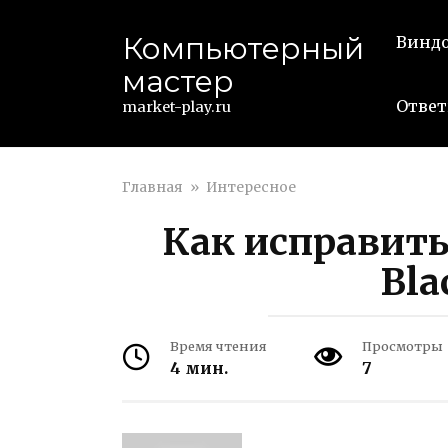
Перейти
к
Компьютерный
Винд
контенту
мастер
Ответ
market-play.ru
Главная
»
Интересное
Как исправить
Bla
Время чтения
Просмотры
4 мин.
7