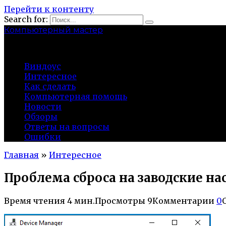
Перейти к контенту
Search for:
Компьютерный мастер
market-play.ru
Виндоус
Интересное
Как сделать
Компьютерная помощь
Новости
Обзоры
Ответы на вопросы
Ошибки
Главная
»
Интересное
Проблема сброса на заводские на
Время чтения
4 мин.
Просмотры
9
Комментарии
0