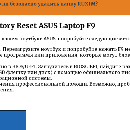
 ли безопасно удалить папку RUXIM?
ory Reset ASUS Laptop F9
 на вашем ноутбуке ASUS, попробуйте следующие мет
. Перезагрузите ноутбук и попробуйте нажать F9 не
ые программы или приложения, которые могут блокир
ю в BIOS/UEFI. Загрузитесь в BIOS/UEFI, найдите р
B флешку или диск) с помощью официального инстр
ерационной системы.
учения профессиональной помощи. Возможно, проб
ения.