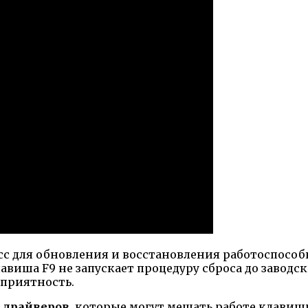
 для обновления и восстановления работоспособн
авиша F9 не запускает процедуру сброса до заводс
еприятность.
 драйверов
, которые могут мешать работе клавиши 