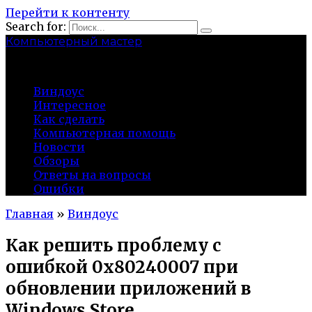
Перейти к контенту
Search for:
Компьютерный мастер
market-play.ru
Виндоус
Интересное
Как сделать
Компьютерная помощь
Новости
Обзоры
Ответы на вопросы
Ошибки
Главная
»
Виндоус
Как решить проблему с
ошибкой 0x80240007 при
обновлении приложений в
Windows Store