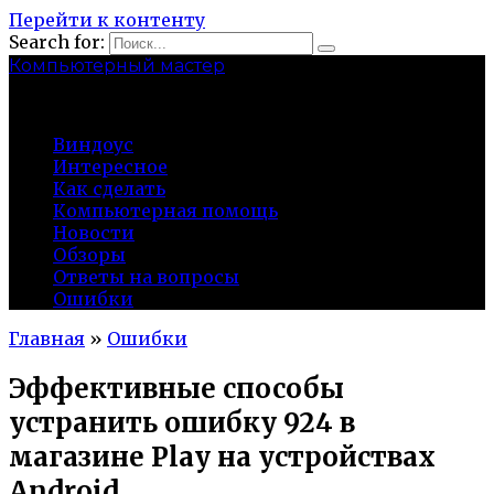
Перейти к контенту
Search for:
Компьютерный мастер
market-play.ru
Виндоус
Интересное
Как сделать
Компьютерная помощь
Новости
Обзоры
Ответы на вопросы
Ошибки
Главная
»
Ошибки
Эффективные способы
устранить ошибку 924 в
магазине Play на устройствах
Android