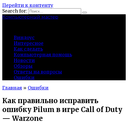
Перейти к контенту
Search for:
Компьютерный мастер
market-play.ru
Виндоус
Интересное
Как сделать
Компьютерная помощь
Новости
Обзоры
Ответы на вопросы
Ошибки
Главная
»
Ошибки
Как правильно исправить
ошибку Pilum в игре Call of Duty
— Warzone