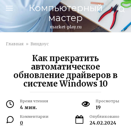
Перейти
Компьютерный
к
мастер
контенту
market-play.ru
Главная
»
Виндоус
Как прекратить
автоматическое
обновление драйверов в
системе Windows 10
Время чтения
Просмотры
4 мин.
19
Комментарии
Опубликовано
0
24.02.2024