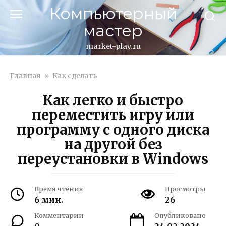
Перейти
Компьютерный
к
мастер
контенту
market-play.ru
Главная
»
Как сделать
Как легко и быстро
переместить игру или
программу с одного диска
на другой без
переустановки в Windows
Время чтения
Просмотры
6 мин.
26
Комментарии
Опубликовано