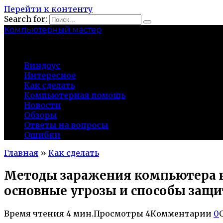
Перейти к контенту
Search for:
Компьютерный мастер
market-play.ru
Виндоус
Интересное
Как сделать
Компьютерная помощь
Новости
Обзоры
Ответы на вопросы
Ошибки
Главная
»
Как сделать
Методы заражения компьютера 
основные угрозы и способы защ
Время чтения
4 мин.
Просмотры
4
Комментарии
0