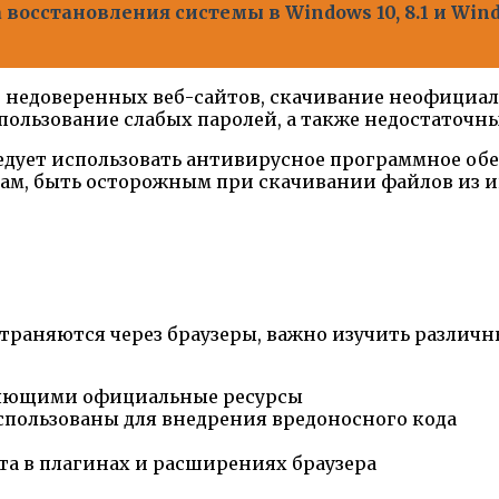
 восстановления системы в Windows 10, 8.1 и Wi
недоверенных веб-сайтов, скачивание неофициал
пользование слабых паролей, а также недостаточн
следует использовать антивирусное программное об
лкам, быть осторожным при скачивании файлов из
траняются через браузеры, важно изучить различн
яющими официальные ресурсы
использованы для внедрения вредоносного кода
а в плагинах и расширениях браузера