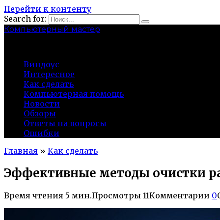
Перейти к контенту
Search for:
Компьютерный мастер
market-play.ru
Виндоус
Интересное
Как сделать
Компьютерная помощь
Новости
Обзоры
Ответы на вопросы
Ошибки
Главная
»
Как сделать
Эффективные методы очистки раб
Время чтения
5 мин.
Просмотры
11
Комментарии
0