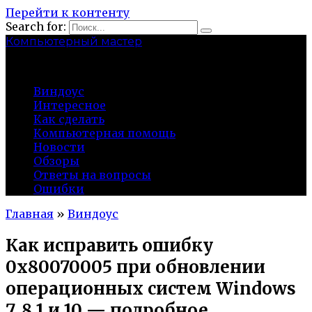
Перейти к контенту
Search for:
Компьютерный мастер
market-play.ru
Виндоус
Интересное
Как сделать
Компьютерная помощь
Новости
Обзоры
Ответы на вопросы
Ошибки
Главная
»
Виндоус
Как исправить ошибку
0x80070005 при обновлении
операционных систем Windows
7, 8.1 и 10 — подробное