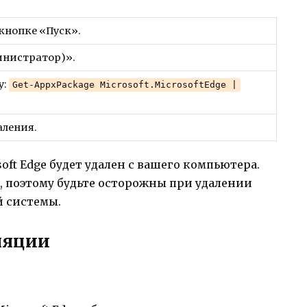
кнопке «Пуск».
инистратор)».
у:
Get-AppxPackage Microsoft.MicrosoftEdge |
аления.
ft Edge будет удален с вашего компьютера.
о, поэтому будьте осторожны при удалении
 системы.
ляции