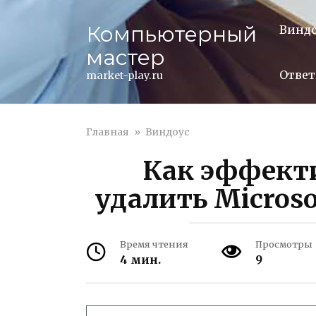
Перейти
к
Компьютерный
Винд
контенту
мастер
Ответ
market-play.ru
Главная
»
Виндоус
Как эффекти
удалить Microso
Время чтения
Просмотры
4 мин.
9