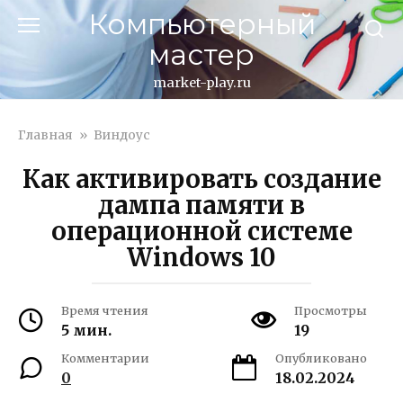
Перейти
Компьютерный
к
мастер
контенту
market-play.ru
Главная
»
Виндоус
Как активировать создание
дампа памяти в
операционной системе
Windows 10
Время чтения
Просмотры
5 мин.
19
Комментарии
Опубликовано
0
18.02.2024