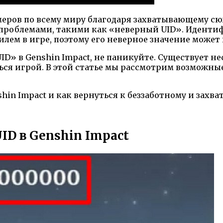
ймеров по всему миру благодаря захватывающему с
с проблемами, такими как «неверный UID». Иденти
лем в игре, поэтому его неверное значение может
ID» в Genshin Impact, не паникуйте. Существует н
ься игрой. В этой статье мы рассмотрим возможны
nshin Impact и как вернуться к беззаботному и за
D в Genshin Impact