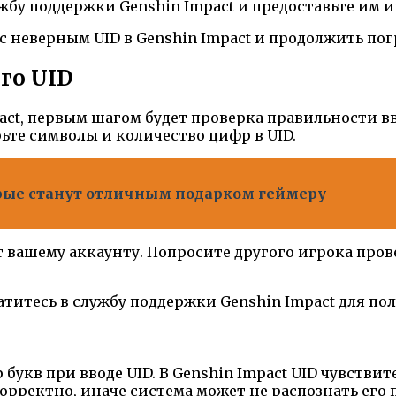
ужбу поддержки Genshin Impact и предоставьте им
 с неверным UID в Genshin Impact и продолжить п
го UID
pact, первым шагом будет проверка правильности в
ьте символы и количество цифр в UID.
орые станут отличным подарком геймеру
 вашему аккаунту. Попросите другого игрока пров
братитесь в службу поддержки Genshin Impact для 
укв при вводе UID. В Genshin Impact UID чувствите
корректно, иначе система может не распознать его 