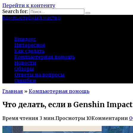
Перейти к контенту
Search for:
Компьютерный мастер
market-play.ru
Виндоус
Интересное
Как сделать
Компьютерная помощь
Новости
Обзоры
Ответы на вопросы
Ошибки
Главная
»
Компьютерная помощь
Что делать, если в Genshin Impac
Время чтения
3 мин.
Просмотры
10
Комментарии
0