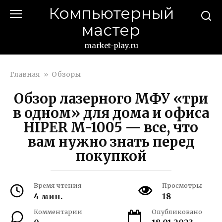
Перейти
Компьютерный
к
мастер
контенту
market-play.ru
Главная
»
Обзоры
Обзор лазерного МФУ «три
в одном» для дома и офиса
HIPER M-1005 — все, что
вам нужно знать перед
покупкой
Время чтения
Просмотры
4 мин.
18
Комментарии
Опубликовано