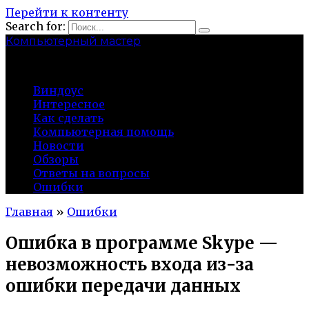
Перейти к контенту
Search for:
Компьютерный мастер
market-play.ru
Виндоус
Интересное
Как сделать
Компьютерная помощь
Новости
Обзоры
Ответы на вопросы
Ошибки
Главная
»
Ошибки
Ошибка в программе Skype —
невозможность входа из-за
ошибки передачи данных