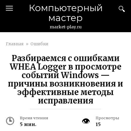
Перейти
Компьютерный
к
мастер
контенту
market-play.ru
Главная
»
Ошибки
Разбираемся с ошибками
WHEA Logger в просмотре
событий Windows —
причины возникновения и
эффективные методы
исправления
Время чтения
Просмотры
5 мин.
15