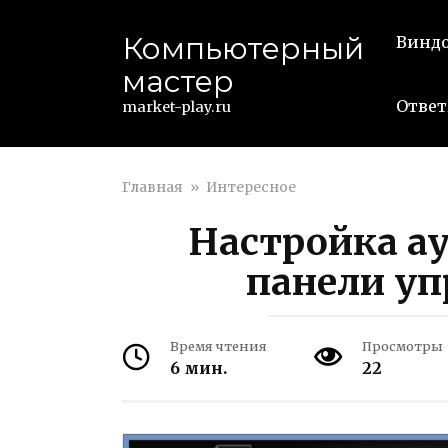
Перейти
к
Компьютерный
Винд
контенту
мастер
Ответ
market-play.ru
Главная
»
Интересное
Настройка а
панели у
Время чтения
Просмотры
6 мин.
22