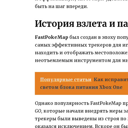
быть на шаг впереди.
История взлета и п
FastPokeMap
был создан в эпоху по
самых эффективных трекеров для иг
находить и отображать местоположе
неотъемлемым инструментом для мн
Популярные статьи
Как исправи
светом блока питания Xbox One
Однако популярность FastPokeMap п
GO
, которые начали внедрять меры з
трекеры были выведены из строя по 
оказался исключением. Вскоре он был