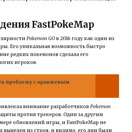
адения FastPokeMap
пулярности
Pokemon GO
в 2016 году как один из
ры. Его уникальная возможность быстро
ние редких покемонов сделала его
огих игроков.
ть проблему с оранжевым
ривлекла внимание разработчиков
Pokemon
ащиты против трекеров. Один за другим
мере обновлений игры, и FastPokeMap не
 выведен из строя, и видимо, его дни были