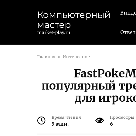
Перейти
к
Компьютерный
Винд
контенту
мастер
Ответ
market-play.ru
Главная
»
Интересное
FastPokeM
популярный тре
для игрок
Время чтения
Просмотры
5 мин.
6