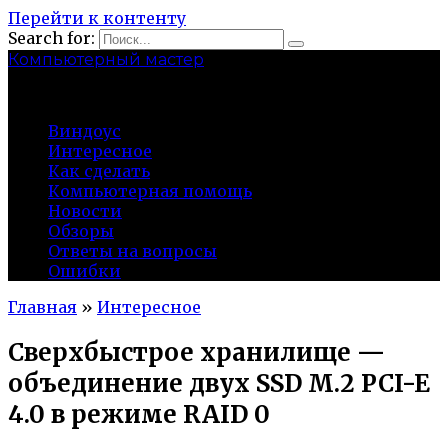
Перейти к контенту
Search for:
Компьютерный мастер
market-play.ru
Виндоус
Интересное
Как сделать
Компьютерная помощь
Новости
Обзоры
Ответы на вопросы
Ошибки
Главная
»
Интересное
Сверхбыстрое хранилище —
объединение двух SSD M.2 PCI-E
4.0 в режиме RAID 0