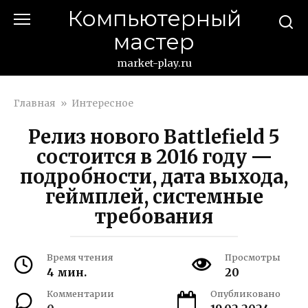
Перейти
Компьютерный
к
мастер
контенту
market-play.ru
Главная
»
Интересное
Релиз нового Battlefield 5
состоится в 2016 году —
подробности, дата выхода,
геймплей, системные
требования
Время чтения
Просмотры
4 мин.
20
Комментарии
Опубликовано