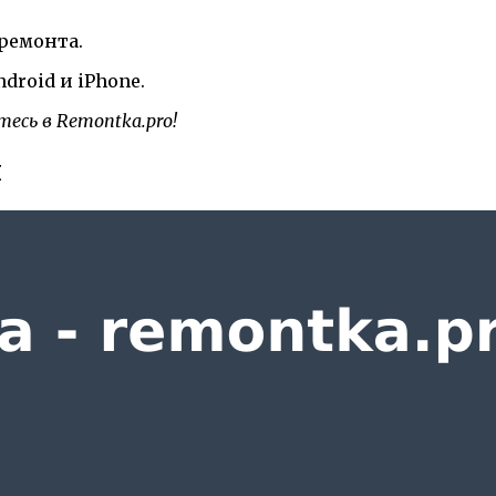
ремонта.
roid и iPhone.
есь в Remontka.pro!
я