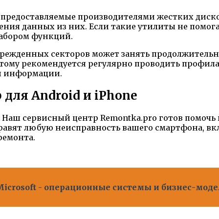
ы, предоставляемые производителями жестких дис
ения данных из них. Если такие утилиты не помо
абором функций.
врежденных секторов может занять продолжительно
тому рекомендуется регулярно проводить профила
и информации.
для Android и iPhone
? Наш сервисный центр Remontka.pro готов помочь
авят любую неисправность вашего смартфона, вкл
ремонта.
Microsoft - операционные системы и бизнес-мод