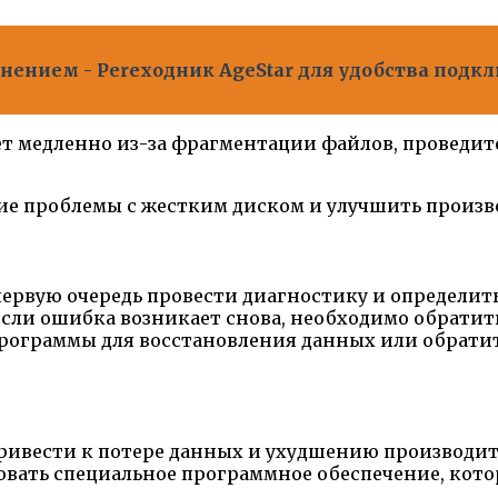
нением - Perеходник AgeStar для удобства подк
ет медленно из-за фрагментации файлов, проведи
ие проблемы с жестким диском и улучшить произв
первую очередь провести диагностику и определит
сли ошибка возникает снова, необходимо обратить
программы для восстановления данных или обрати
ривести к потере данных и ухудшению производит
вать специальное программное обеспечение, кото