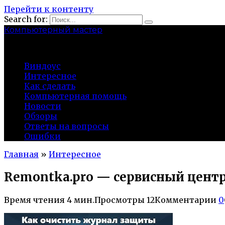
Перейти к контенту
Search for:
Компьютерный мастер
market-play.ru
Виндоус
Интересное
Как сделать
Компьютерная помощь
Новости
Обзоры
Ответы на вопросы
Ошибки
Главная
»
Интересное
Remontka.pro — сервисный центр
Время чтения
4 мин.
Просмотры
12
Комментарии
0