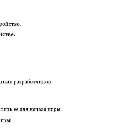
ройство.
йстве.
онних разработчиков.
ить ее для начала игры.
игры!