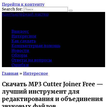
Перейти к контенту
Search for:
Компьютерный мастер
market-play.ru
Виндоус
Интересное
Как сделать
Компьютерная помощь
Новости
Обзоры
Ответы на вопросы
Ошибки
Главная
»
Интересное
Скачать MP3 Cutter Joiner Free —
лучший инструмент для
редактирования и объединения
звуковых файлов