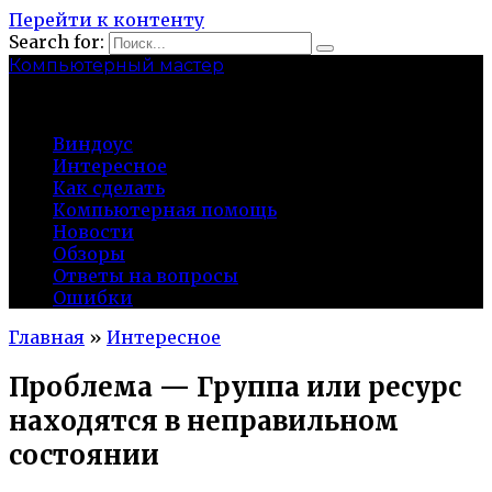
Перейти к контенту
Search for:
Компьютерный мастер
market-play.ru
Виндоус
Интересное
Как сделать
Компьютерная помощь
Новости
Обзоры
Ответы на вопросы
Ошибки
Главная
»
Интересное
Проблема — Группа или ресурс
находятся в неправильном
состоянии