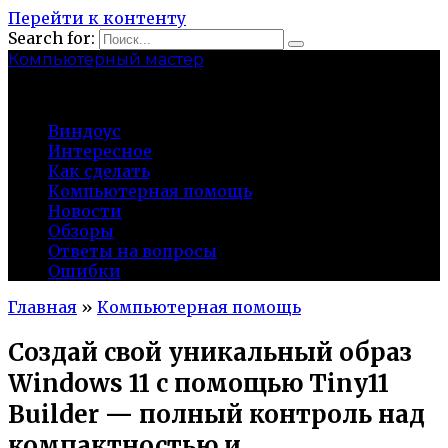
Перейти к контенту
Search for:
Компьютерный мастер
market-play.ru
Виндоус
Интересное
Как сделать
Компьютерная помощь
Новости
Обзоры
Ответы на вопросы
Ошибки
Главная
»
Компьютерная помощь
Создай свой уникальный образ
Windows 11 с помощью Tiny11
Builder — полный контроль над
компактностью и