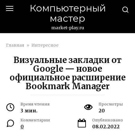
Перейти
Компьютерный
к
мастер
контенту
market-play.ru
Главная
»
Интересное
Визуальные закладки от
Google — новое
официальное расширение
Bookmark Manager
Время чтения
Просмотры
3 мин.
20
Комментарии
Опубликовано
0
08.02.2022