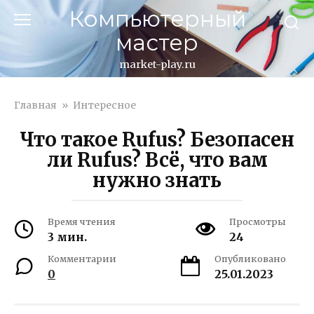
Перейти
Компьютерный
к
мастер
контенту
market-play.ru
Главная
»
Интересное
Что такое Rufus? Безопасен
ли Rufus? Всё, что вам
нужно знать
Время чтения
Просмотры
3 мин.
24
Комментарии
Опубликовано
0
25.01.2023