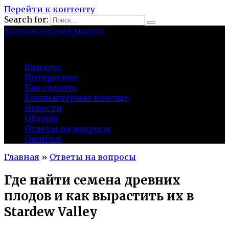
Перейти к контенту
Search for:
Компьютерный мастер
market-play.ru
Виндоус
Интересное
Как сделать
Компьютерная помощь
Новости
Обзоры
Ответы на вопросы
Ошибки
Главная
»
Ответы на вопросы
Где найти семена древних
плодов и как вырастить их в
Stardew Valley