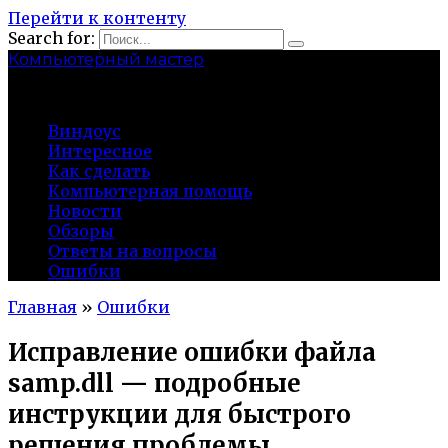
Перейти к контенту
Search for:
Компьютерный мастер
market-play.ru
Виндоус
Интересное
Как сделать
Компьютерная помощь
Новости
Обзоры
Ответы на вопросы
Ошибки
Главная
»
Ошибки
Исправление ошибки файла
samp.dll — подробные
инструкции для быстрого
решения проблемы