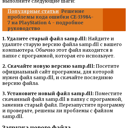
выполните следующие шаги:
Популярные статьи
Решение
проблемы кода ошибки CE-33984-
7 на PlayStation 4 - подробное
руководство
1. Удалите старый файл samp.dll:
Найдите и
удалите старую версию файла samp.dll с вашего
компьютера. Обычно этот файл находится в
папке с программой, которая его использует.
2. Скачайте новую версию samp.dll:
Посетите
официальный сайт программы, для которой
нужен файл samp.dll, и скачайте последнюю
версию файла.
3. Установите новый файл samp.dll:
Поместите
скачанный файл samp.dll в папку с программой,
заменив старый файл. Перезапустите программу
и проверьте, решены ли проблемы с файлом
samp.dll.
Загрузка нового файла