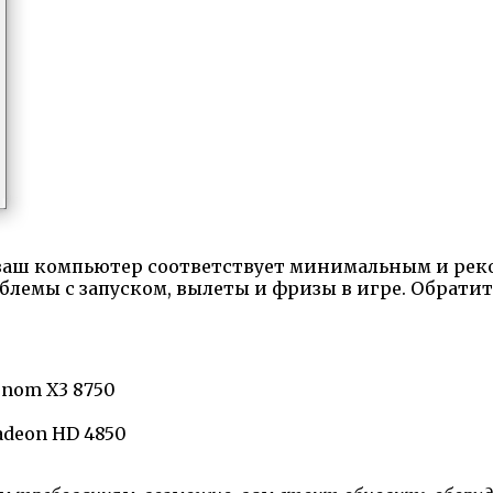
то ваш компьютер соответствует минимальным и р
лемы с запуском, вылеты и фризы в игре. Обрати
enom X3 8750
adeon HD 4850