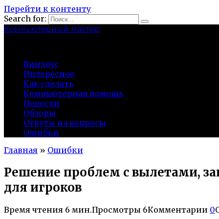
Перейти к контенту
Search for:
Компьютерный мастер
market-play.ru
Виндоус
Интересное
Как сделать
Компьютерная помощь
Новости
Обзоры
Ответы на вопросы
Ошибки
Главная
»
Ошибки
Решение проблем с вылетами, за
для игроков
Время чтения
6 мин.
Просмотры
6
Комментарии
0