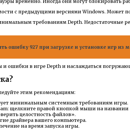
уэры временно. Иногда они могут блокировать ра
имости с предыдущими версиями Windows. Может п
 минимальным требованиям Depth. Недостаточные р
ь ошибку 927 при загрузке и установке игр из м
ы и ошибки в игре Depth и наслаждаться погружаю
ска?
следуйте этим рекомендациям:
ствует минимальным системным требованиям игры.
team: щелкните правой кнопкой мыши на названии 
верить целостность файлов».
гие драйвера вашего компьютера.
ечение на время запуска игры.