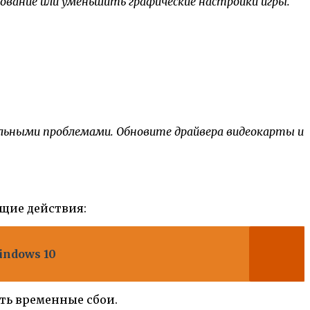
вание или уменьшить графические настройки игры.
льными проблемами. Обновите драйвера видеокарты и
ющие действия:
indows 10
ить временные сбои.