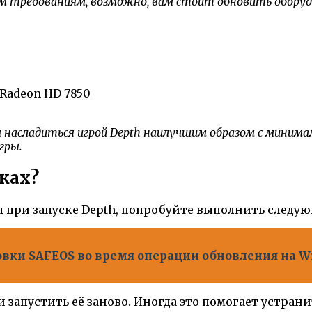
требованиям, возможно, вам стоит обновить оборудо
Radeon HD 7850
насладиться игрой Depth наилучшим образом с минима
гры.
ках?
 при запуске Depth, попробуйте выполнить следу
овки SAFEOS во время операции обновления на W
 запустить её заново. Иногда это помогает устран