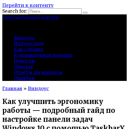
Перейти к контенту
Search for:
Компьютерный мастер
market-play.ru
Виндоус
Интересное
Как сделать
Компьютерная помощь
Новости
Обзоры
Ответы на вопросы
Ошибки
Главная
»
Виндоус
Как улучшить эргономику
работы — подробный гайд по
настройке панели задач
Windows 10 с помощью TaskbarX