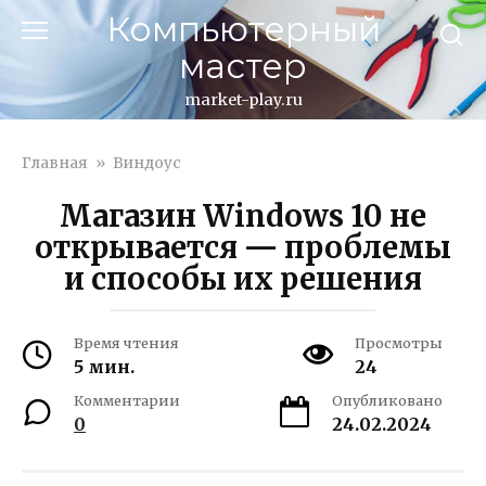
Перейти
Компьютерный
к
мастер
контенту
market-play.ru
Главная
»
Виндоус
Магазин Windows 10 не
открывается — проблемы
и способы их решения
Время чтения
Просмотры
5 мин.
24
Комментарии
Опубликовано
0
24.02.2024