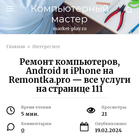
Перейти
Компьютерный
к
мастер
контенту
market-play.ru
Главная
»
Интересное
Ремонт компьютеров,
Android и iPhone на
Remontka.pro — все услуги
на странице 111
Время чтения
Просмотры
5 мин.
21
Комментарии
Опубликовано
0
19.02.2024