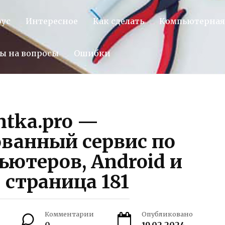
оус
Интересное
Как сделать
Компьютерная
ы на вопросы
Ошибки
tka.pro —
ванный сервис по
ютеров, Android и
 страница 181
Комментарии
Опубликовано