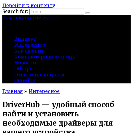
Перейти к контенту
Search for:
Компьютерный мастер
market-play.ru
Виндоус
Интересное
Как сделать
Компьютерная помощь
Новости
Обзоры
Ответы на вопросы
Ошибки
Главная
»
Интересное
DriverHub — удобный способ
найти и установить
необходимые драйверы для
вашего устройства