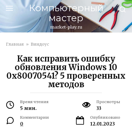
Перейти
Компьютерный
к
мастер
контенту
market-play.ru
Главная
»
Виндоус
Как исправить ошибку
обновления Windows 10
0x80070541? 5 проверенных
методов
Время чтения
Просмотры
5 мин.
33
Комментарии
Опубликовано
0
12.01.2023