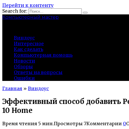
Перейти к контенту
Search for:
Компьютерный мастер
market-play.ru
Виндоус
Интересное
Как сделать
Компьютерная помощь
Новости
Обзоры
Ответы на вопросы
Ошибки
Главная
»
Виндоус
Эффективный способ добавить Р
10 Home
Время чтения
5 мин.
Просмотры
7
Комментарии
0