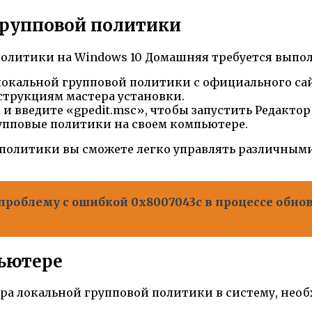
групповой политики
политики на Windows 10 Домашняя требуется выпо
окальной групповой политики с официального сайт
струкциям мастера установки.
и введите «gpedit.msc», чтобы запустить Редакто
упповые политики на своем компьютере.
 политики вы сможете легко управлять различным
проблему с ошибкой 0x8007043c в процессе обн
пьютере
ора локальной групповой политики в систему, необ