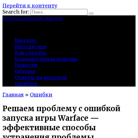
Перейти к контенту
Search for:
Компьютерный мастер
market-play.ru
Виндоус
Интересное
Как сделать
Компьютерная помощь
Новости
Обзоры
Ответы на вопросы
Ошибки
Главная
»
Ошибки
Решаем проблему с ошибкой
запуска игры Warface —
эффективные способы
устранения проблемы