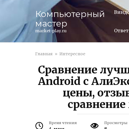
Перейти
к
Компьютерный
Винд
контенту
мастер
Ответ
market-play.ru
Главная
»
Интересное
Сравнение лучш
Android с АлиЭк
цены, отзы
сравнение
Время чтения
Просмотры