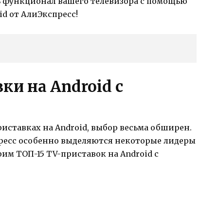
 функционал вашего телевизора с помощью
d от АлиЭкспресс!
и на Android с
риставках на Android, выбор весьма обширен.
ресс особенно выделяются некоторые лидеры
им ТОП-15 TV-приставок на Android с