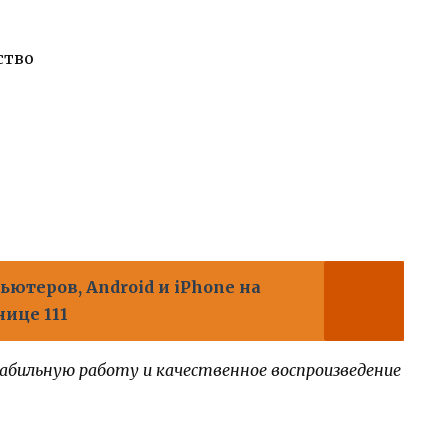
ство
ютеров, Android и iPhone на
нице 111
абильную работу и качественное воспроизведение