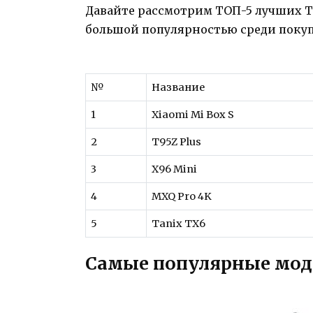
Давайте рассмотрим ТОП-5 лучших T
большой популярностью среди покуп
№
Название
1
Xiaomi Mi Box S
2
T95Z Plus
3
X96 Mini
4
MXQ Pro 4K
5
Tanix TX6
Самые популярные мод