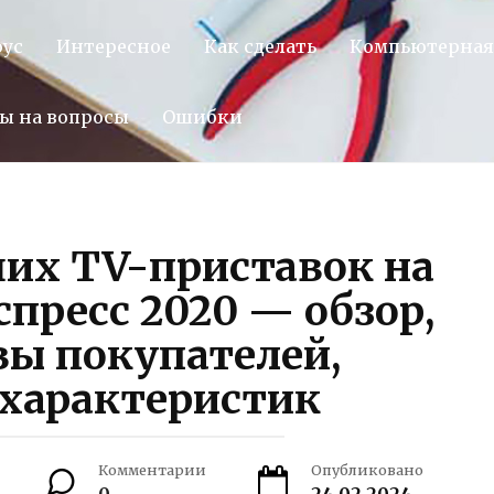
оус
Интересное
Как сделать
Компьютерная
ы на вопросы
Ошибки
их TV-приставок на
спресс 2020 — обзор,
вы покупателей,
 характеристик
Комментарии
Опубликовано